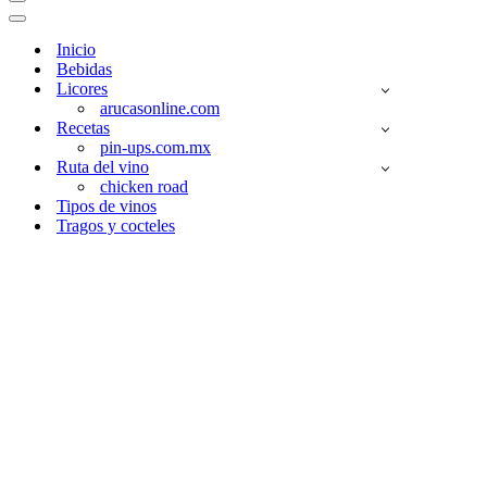
Menú
de
Menú
navegación
de
Inicio
navegación
Bebidas
Licores
arucasonline.com
Recetas
pin-ups.com.mx
Ruta del vino
chicken road
Tipos de vinos
Tragos y cocteles