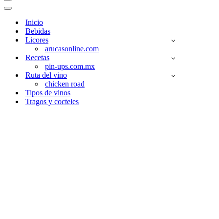
Menú
de
Menú
navegación
de
Inicio
navegación
Bebidas
Licores
arucasonline.com
Recetas
pin-ups.com.mx
Ruta del vino
chicken road
Tipos de vinos
Tragos y cocteles