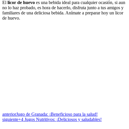
El
licor de huevo
es una bebida ideal para cualquier ocasión, si aun
no lo haz probado, es hora de hacerlo, disfruta junto a tus amigos y
familiares de una deliciosa bebida. Anímate a preparar hoy un licor
de huevo.
anterior
Jugo de Granada: ¡Beneficioso para la salud!
siguiente
+4 Jugos Nutritivos: ¡Deliciosos y saludables!