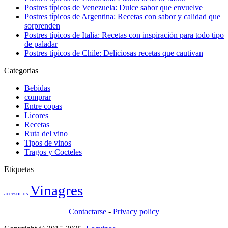
Postres típicos de Venezuela: Dulce sabor que envuelve
Postres típicos de Argentina: Recetas con sabor y calidad que
sorprenden
Postres típicos de Italia: Recetas con inspiración para todo tipo
de paladar
Postres típicos de Chile: Deliciosas recetas que cautivan
Categorias
Bebidas
comprar
Entre copas
Licores
Recetas
Ruta del vino
Tipos de vinos
Tragos y Cocteles
Etiquetas
Vinagres
accesorios
Contactarse
-
Privacy policy