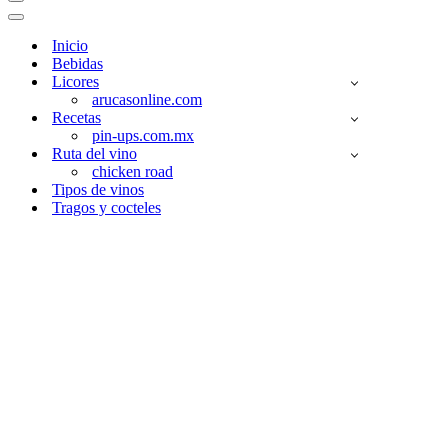
Menú
de
Menú
navegación
de
Inicio
navegación
Bebidas
Licores
arucasonline.com
Recetas
pin-ups.com.mx
Ruta del vino
chicken road
Tipos de vinos
Tragos y cocteles