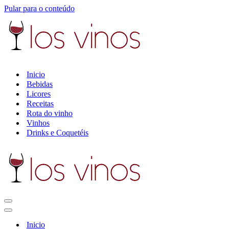
Pular para o conteúdo
Inicio
Bebidas
Licores
Receitas
Rota do vinho
Vinhos
Drinks e Coquetéis
Menu
de
Menu
navegação
de
Inicio
navegação