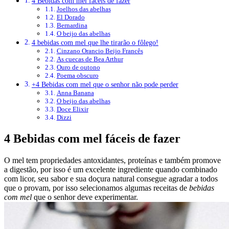
4 Bebidas com mel fáceis de fazer
Joelhos das abelhas
El Dorado
Bernardina
O beijo das abelhas
4 bebidas com mel que lhe tirarão o fôlego!
Cinzano Orancio Beijo Francês
As cuecas de Bea Arthur
Ouro de outono
Poema obscuro
+4 Bebidas com mel que o senhor não pode perder
Anna Banana
O beijo das abelhas
Doce Elixir
Dizzi
4 Bebidas com mel fáceis de fazer
O mel tem propriedades antoxidantes, proteínas e também promove
a digestão, por isso é um excelente ingrediente quando combinado
com licor, seu sabor e sua doçura natural consegue agradar a todos
que o provam, por isso selecionamos algumas receitas de
bebidas
com mel
que o senhor deve experimentar.