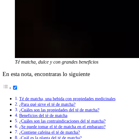
Té matcha, dulce y con grandes beneficios
En esta nota, encontraras lo siguiente
Té de matcha, una bebida con propiedades medicinales
¿Para qué sirve el té de matcha?
¿Cuáles son las propiedades del té de matcha?
Beneficios del té de matcha
¿Cuáles son las contraindicaciones del té matcha?
¿Se puede tomar el té de matcha en el embarazo?
¿Contiene cafeína el té de matcha?
¿Cuál es la planta del té de matcha?