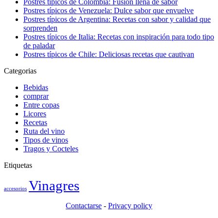
Postres típicos de Colombia: Fusión llena de sabor
Postres típicos de Venezuela: Dulce sabor que envuelve
Postres típicos de Argentina: Recetas con sabor y calidad que
sorprenden
Postres típicos de Italia: Recetas con inspiración para todo tipo
de paladar
Postres típicos de Chile: Deliciosas recetas que cautivan
Categorias
Bebidas
comprar
Entre copas
Licores
Recetas
Ruta del vino
Tipos de vinos
Tragos y Cocteles
Etiquetas
Vinagres
accesorios
Contactarse
-
Privacy policy