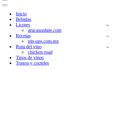
Menú
de
Menú
navegación
de
Inicio
navegación
Bebidas
Licores
arucasonline.com
Recetas
pin-ups.com.mx
Ruta del vino
chicken road
Tipos de vinos
Tragos y cocteles