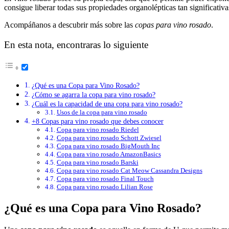
consigue liberar todas sus propiedades organolépticas tan significativas
Acompáñanos a descubrir más sobre las
copas para vino rosado
.
En esta nota, encontraras lo siguiente
¿Qué es una Copa para Vino Rosado?
¿Cómo se agarra la copa para vino rosado?
¿Cuál es la capacidad de una copa para vino rosado?
Usos de la copa para vino rosado
+8 Copas para vino rosado que debes conocer
Copa para vino rosado Riedel
Copa para vino rosado Schott Zwiesel
Copa para vino rosado BigMouth Inc
Copa para vino rosado AmazonBasics
Copa para vino rosado Barski
Copa para vino rosado Cat Meow Cassandra Designs
Copa para vino rosado Final Touch
Copa para vino rosado Lilian Rose
¿Qué es una Copa para Vino Rosado?