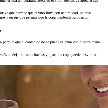
ntener una temperatura fresca en el vino, además de apreciar sus
suave que permite que el vino fluya con naturalidad, un tallo
manos y un pie que permite que la copa mantenga su posición
?
sto permite que el contenido no se pueda calentar con nuestro mano
emás de dejar nuestras huellas y opacar la copa puede desvirtuar