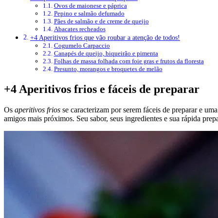
Ovos de maionese e páprica
Pepino e salmão defumado
Pães de salmão e de creme de queijo
Abacates recheados
+4 Aperitivos frios que vão roubar a atenção de todos!
Cogumelo Carpaccio
Canapés de queijo, biqueirão e pimenta
Folhas de massa folhada com foie gras e frutos da floresta
Presunto, morangos e broquetes de melão
+4 Aperitivos frios e fáceis de preparar
Os
aperitivos frios
se caracterizam por serem fáceis de preparar e uma
amigos mais próximos. Seu sabor, seus ingredientes e sua rápida prep