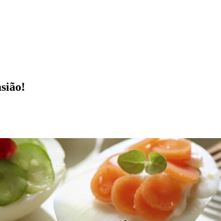
sião!