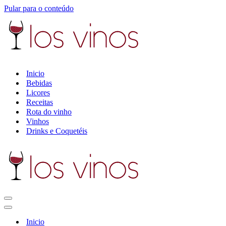
Pular para o conteúdo
Inicio
Bebidas
Licores
Receitas
Rota do vinho
Vinhos
Drinks e Coquetéis
Menu
de
Menu
navegação
de
Inicio
navegação