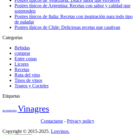
Postres típicos de Venezuela: Dulce sabor que envuelve
Postres típicos de Argentina: Recetas con sabor y calidad que
sorprenden
Postres típicos de Italia: Recetas con inspiración para todo tipo
de paladar
Postres típicos de Chile: Deliciosas recetas que cautivan
Categorias
Bebidas
comprar
Entre copas
Licores
Recetas
Ruta del vino
Tipos de vinos
Tragos y Cocteles
Etiquetas
Vinagres
accesorios
Contactarse
-
Privacy policy
Copyright © 2015-2025.
Losvinos.