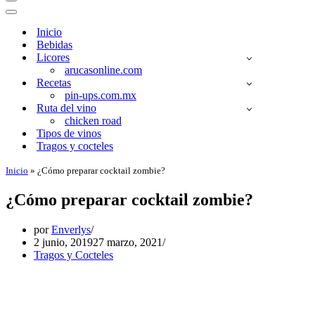
Menú
de
Menú
navegación
de
Inicio
navegación
Bebidas
Licores
arucasonline.com
Recetas
pin-ups.com.mx
Ruta del vino
chicken road
Tipos de vinos
Tragos y cocteles
Inicio
»
¿Cómo preparar cocktail zombie?
¿Cómo preparar cocktail zombie?
por
Enverlys
2 junio, 2019
27 marzo, 2021
Tragos y Cocteles