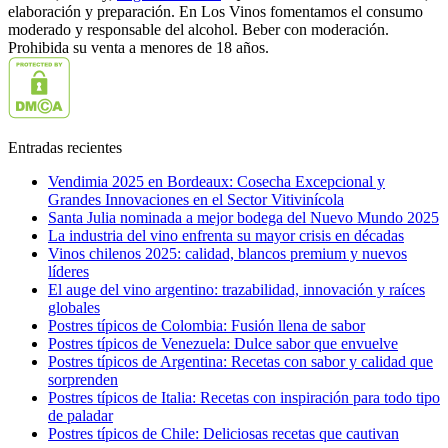
elaboración y preparación. En Los Vinos fomentamos el consumo
moderado y responsable del alcohol. Beber con moderación.
Prohibida su venta a menores de 18 años.
Entradas recientes
Vendimia 2025 en Bordeaux: Cosecha Excepcional y
Grandes Innovaciones en el Sector Vitivinícola
Santa Julia nominada a mejor bodega del Nuevo Mundo 2025
La industria del vino enfrenta su mayor crisis en décadas
Vinos chilenos 2025: calidad, blancos premium y nuevos
líderes
El auge del vino argentino: trazabilidad, innovación y raíces
globales
Postres típicos de Colombia: Fusión llena de sabor
Postres típicos de Venezuela: Dulce sabor que envuelve
Postres típicos de Argentina: Recetas con sabor y calidad que
sorprenden
Postres típicos de Italia: Recetas con inspiración para todo tipo
de paladar
Postres típicos de Chile: Deliciosas recetas que cautivan