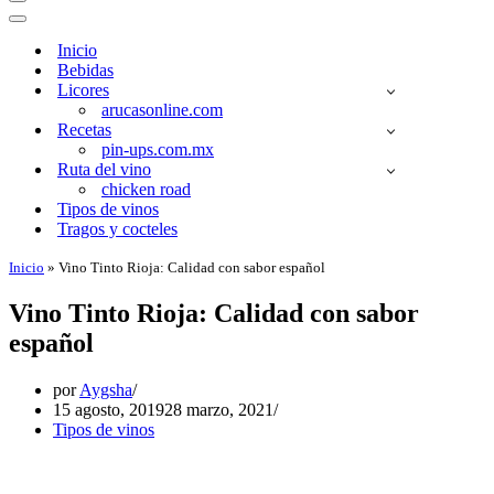
Menú
de
Menú
navegación
de
Inicio
navegación
Bebidas
Licores
arucasonline.com
Recetas
pin-ups.com.mx
Ruta del vino
chicken road
Tipos de vinos
Tragos y cocteles
Inicio
»
Vino Tinto Rioja: Calidad con sabor español
Vino Tinto Rioja: Calidad con sabor
español
por
Aygsha
15 agosto, 2019
28 marzo, 2021
Tipos de vinos