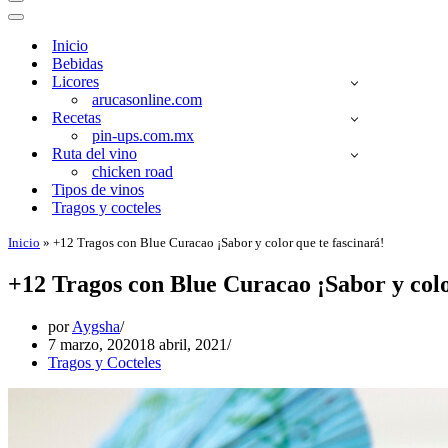
Menú
de
Menú
navegación
de
Inicio
navegación
Bebidas
Licores
arucasonline.com
Recetas
pin-ups.com.mx
Ruta del vino
chicken road
Tipos de vinos
Tragos y cocteles
Inicio
»
+12 Tragos con Blue Curacao ¡Sabor y color que te fascinará!
+12 Tragos con Blue Curacao ¡Sabor y colo
por
Aygsha
7 marzo, 2020
18 abril, 2021
Tragos y Cocteles