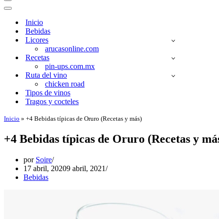
Menú
de
Menú
navegación
de
Inicio
navegación
Bebidas
Licores
arucasonline.com
Recetas
pin-ups.com.mx
Ruta del vino
chicken road
Tipos de vinos
Tragos y cocteles
Inicio
»
+4 Bebidas típicas de Oruro (Recetas y más)
+4 Bebidas típicas de Oruro (Recetas y má
por
Soire
17 abril, 2020
9 abril, 2021
Bebidas