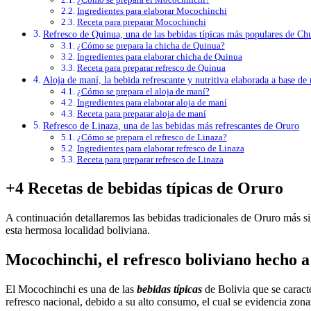
Ingredientes para elaborar Mocochinchi
Receta para preparar Mocochinchi
Refresco de Quinua, una de las bebidas típicas más populares de Ch
¿Cómo se prepara la chicha de Quinua?
Ingredientes para elaborar chicha de Quinua
Receta para preparar refresco de Quinua
Aloja de maní, la bebida refrescante y nutritiva elaborada a base de
¿Cómo se prepara el aloja de maní?
Ingredientes para elaborar aloja de maní
Receta para preparar aloja de maní
Refresco de Linaza, una de las bebidas más refrescantes de Oruro
¿Cómo se prepara el refresco de Linaza?
Ingredientes para elaborar refresco de Linaza
Receta para preparar refresco de Linaza
+4 Recetas de bebidas típicas de Oruro
A continuación detallaremos las bebidas tradicionales de Oruro más sign
esta hermosa localidad boliviana.
Mocochinchi, el refresco boliviano hecho 
El Mocochinchi es una de las
bebidas típicas
de Bolivia que se caract
refresco nacional, debido a su alto consumo, el cual se evidencia zon