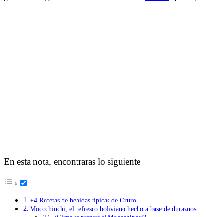
En esta nota, encontraras lo siguiente
+4 Recetas de bebidas típicas de Oruro
Mocochinchi, el refresco boliviano hecho a base de duraznos
¿Cómo se prepara el Mocochinchi?