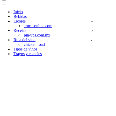
Menú
de
Menú
navegación
de
Inicio
navegación
Bebidas
Licores
arucasonline.com
Recetas
pin-ups.com.mx
Ruta del vino
chicken road
Tipos de vinos
Tragos y cocteles