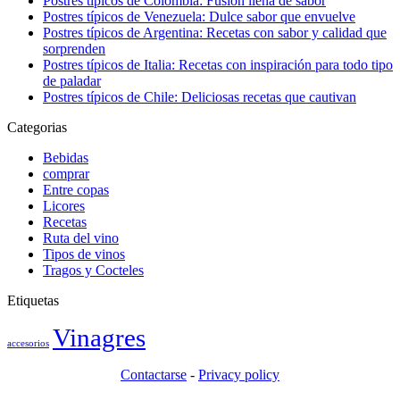
Postres típicos de Colombia: Fusión llena de sabor
Postres típicos de Venezuela: Dulce sabor que envuelve
Postres típicos de Argentina: Recetas con sabor y calidad que
sorprenden
Postres típicos de Italia: Recetas con inspiración para todo tipo
de paladar
Postres típicos de Chile: Deliciosas recetas que cautivan
Categorias
Bebidas
comprar
Entre copas
Licores
Recetas
Ruta del vino
Tipos de vinos
Tragos y Cocteles
Etiquetas
Vinagres
accesorios
Contactarse
-
Privacy policy