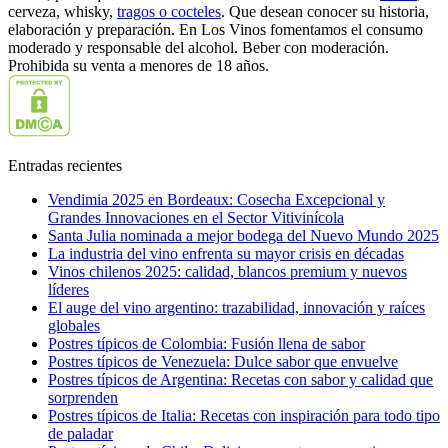
cerveza, whisky,
tragos o cocteles
. Que desean conocer su historia,
elaboración y preparación. En Los Vinos fomentamos el consumo
moderado y responsable del alcohol. Beber con moderación.
Prohibida su venta a menores de 18 años.
Entradas recientes
Vendimia 2025 en Bordeaux: Cosecha Excepcional y
Grandes Innovaciones en el Sector Vitivinícola
Santa Julia nominada a mejor bodega del Nuevo Mundo 2025
La industria del vino enfrenta su mayor crisis en décadas
Vinos chilenos 2025: calidad, blancos premium y nuevos
líderes
El auge del vino argentino: trazabilidad, innovación y raíces
globales
Postres típicos de Colombia: Fusión llena de sabor
Postres típicos de Venezuela: Dulce sabor que envuelve
Postres típicos de Argentina: Recetas con sabor y calidad que
sorprenden
Postres típicos de Italia: Recetas con inspiración para todo tipo
de paladar