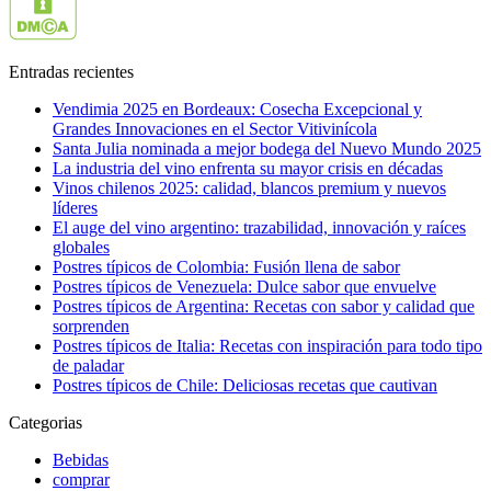
Entradas recientes
Vendimia 2025 en Bordeaux: Cosecha Excepcional y
Grandes Innovaciones en el Sector Vitivinícola
Santa Julia nominada a mejor bodega del Nuevo Mundo 2025
La industria del vino enfrenta su mayor crisis en décadas
Vinos chilenos 2025: calidad, blancos premium y nuevos
líderes
El auge del vino argentino: trazabilidad, innovación y raíces
globales
Postres típicos de Colombia: Fusión llena de sabor
Postres típicos de Venezuela: Dulce sabor que envuelve
Postres típicos de Argentina: Recetas con sabor y calidad que
sorprenden
Postres típicos de Italia: Recetas con inspiración para todo tipo
de paladar
Postres típicos de Chile: Deliciosas recetas que cautivan
Categorias
Bebidas
comprar