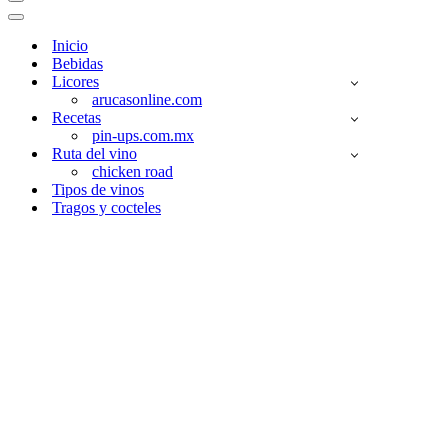
Menú
de
Menú
navegación
de
Inicio
navegación
Bebidas
Licores
arucasonline.com
Recetas
pin-ups.com.mx
Ruta del vino
chicken road
Tipos de vinos
Tragos y cocteles