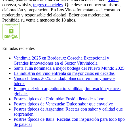
cerveza, whisky,
tragos o cocteles
. Que desean conocer su historia,
elaboración y preparación. En Los Vinos fomentamos el consumo
moderado y responsable del alcohol. Beber con moderación.
Prohibida su venta a menores de 18 años.
Entradas recientes
Vendimia 2025 en Bordeaux: Cosecha Excepcional y
Grandes Innovaciones en el Sector Vitivinícola
Santa Julia nominada a mejor bodega del Nuevo Mundo 2025
La industria del vino enfrenta su mayor crisis en décadas
Vinos chilenos 2025: calidad, blancos premium y nuevos
líderes
El auge del vino argentino: trazabilidad, innovación y raíces
globales
Postres típicos de Colombia: Fusión llena de sabor
Postres típicos de Venezuela: Dulce sabor que envuelve
Postres típicos de Argentina: Recetas con sabor y calidad que
sorprenden
Postres típicos de Italia: Recetas con inspiración para todo tipo
de paladar