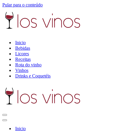
Pular para o conteúdo
Inicio
Bebidas
Licores
Receitas
Rota do vinho
Vinhos
Drinks e Coquetéis
Menu
de
Menu
navegação
de
Inicio
navegação