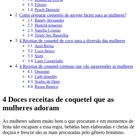
Filtrini
Peach Daiquiri
Como preparar coquetéis de sorvete fáceis para as mulheres?
Bandy Alexander
Hortelã-pimenta
Vanilla Cognac
Triple Sec Baunilha
4 Receitas de coquetel de coco para a diversão das mulheres
Azul Belga
Coco fresco
Sorte
Lago Congelado
4 Receitas de coquetel cremoso que vão surpreender as mulheres
Orgasmo
Café irlandês
Sonho de Ouro
Russo Branco
4 Doces receitas de coquetel que as
mulheres adoram
As mulheres sabem muito bem o que procuram e em momentos de
festa não escapam a essa regra, bebidas bem elaboradas e cheias de
doçura e frescor são as mais procuradas pelo gênero feminino.