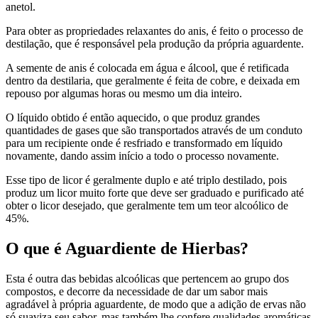
anetol.
Para obter as propriedades relaxantes do anis, é feito o processo de
destilação, que é responsável pela produção da própria aguardente.
A semente de anis é colocada em água e álcool, que é retificada
dentro da destilaria, que geralmente é feita de cobre, e deixada em
repouso por algumas horas ou mesmo um dia inteiro.
O líquido obtido é então aquecido, o que produz grandes
quantidades de gases que são transportados através de um conduto
para um recipiente onde é resfriado e transformado em líquido
novamente, dando assim início a todo o processo novamente.
Esse tipo de licor é geralmente duplo e até triplo destilado, pois
produz um licor muito forte que deve ser graduado e purificado até
obter o licor desejado, que geralmente tem um teor alcoólico de
45%.
O que é Aguardiente de Hierbas?
Esta é outra das bebidas alcoólicas que pertencem ao grupo dos
compostos, e decorre da necessidade de dar um sabor mais
agradável à própria aguardente, de modo que a adição de ervas não
só suaviza seu sabor, mas também lhe confere qualidades aromáticas