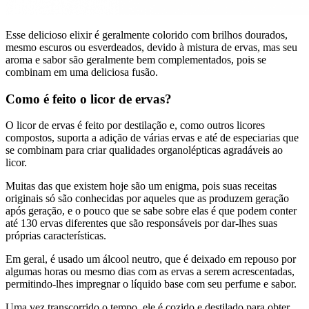
Esse delicioso elixir é geralmente colorido com brilhos dourados,
mesmo escuros ou esverdeados, devido à mistura de ervas, mas seu
aroma e sabor são geralmente bem complementados, pois se
combinam em uma deliciosa fusão.
Como é feito o licor de ervas?
O licor de ervas é feito por destilação e, como outros licores
compostos, suporta a adição de várias ervas e até de especiarias que
se combinam para criar qualidades organolépticas agradáveis ao
licor.
Muitas das que existem hoje são um enigma, pois suas receitas
originais só são conhecidas por aqueles que as produzem geração
após geração, e o pouco que se sabe sobre elas é que podem conter
até 130 ervas diferentes que são responsáveis por dar-lhes suas
próprias características.
Em geral, é usado um álcool neutro, que é deixado em repouso por
algumas horas ou mesmo dias com as ervas a serem acrescentadas,
permitindo-lhes impregnar o líquido base com seu perfume e sabor.
Uma vez transcorrido o tempo, ele é cozido e destilado para obter