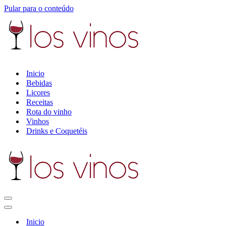
Pular para o conteúdo
Inicio
Bebidas
Licores
Receitas
Rota do vinho
Vinhos
Drinks e Coquetéis
Menu
de
Menu
navegação
de
Inicio
navegação