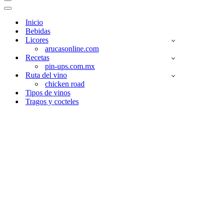
Menú
de
Menú
navegación
de
Inicio
navegación
Bebidas
Licores
arucasonline.com
Recetas
pin-ups.com.mx
Ruta del vino
chicken road
Tipos de vinos
Tragos y cocteles