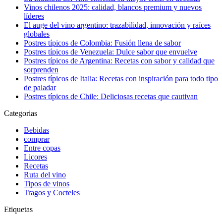
Vinos chilenos 2025: calidad, blancos premium y nuevos
líderes
El auge del vino argentino: trazabilidad, innovación y raíces
globales
Postres típicos de Colombia: Fusión llena de sabor
Postres típicos de Venezuela: Dulce sabor que envuelve
Postres típicos de Argentina: Recetas con sabor y calidad que
sorprenden
Postres típicos de Italia: Recetas con inspiración para todo tipo
de paladar
Postres típicos de Chile: Deliciosas recetas que cautivan
Categorias
Bebidas
comprar
Entre copas
Licores
Recetas
Ruta del vino
Tipos de vinos
Tragos y Cocteles
Etiquetas