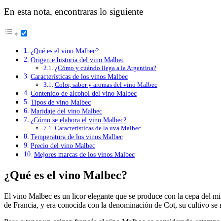
En esta nota, encontraras lo siguiente
¿Qué es el vino Malbec?
Origen e historia del vino Malbec
¿Cómo y cuándo llega a la Argentina?
Características de los vinos Malbec
Color, sabor y aromas del vino Malbec
Contenido de alcohol del vino Malbec
Tipos de vino Malbec
Maridaje del vino Malbec
¿Cómo se elabora el vino Malbec?
Características de la uva Malbec
Temperatura de los vinos Malbec
Precio del vino Malbec
Mejores marcas de los vinos Malbec
¿Qué es el vino Malbec?
El vino Malbec es un licor elegante que se produce con la cepa del m
de Francia, y era conocida con la denominación de Cot, su cultivo s