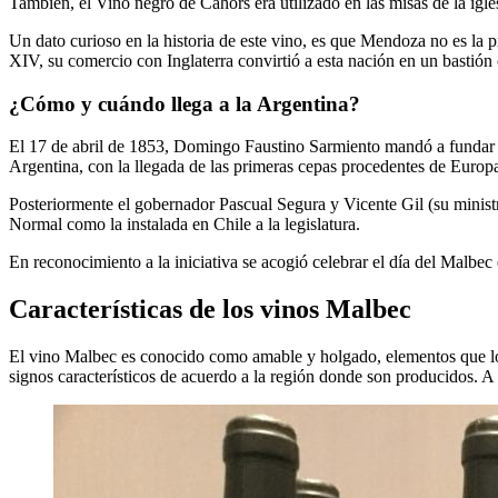
También, el Vino negro de Cahors era utilizado en las misas de la igle
Un dato curioso en la historia de este vino, es que Mendoza no es la p
XIV, su comercio con Inglaterra convirtió a esta nación en un bastión 
¿Cómo y cuándo llega a la Argentina?
El 17 de abril de 1853, Domingo Faustino Sarmiento mandó a fundar 
Argentina, con la llegada de las primeras cepas procedentes de Europ
Posteriormente el gobernador Pascual Segura y Vicente Gil (su ministr
Normal como la instalada en Chile a la legislatura.
En reconocimiento a la iniciativa se acogió celebrar el día del Malbec 
Características de los vinos Malbec
El vino Malbec es conocido como amable y holgado, elementos que lo 
signos característicos de acuerdo a la región donde son producidos. A 