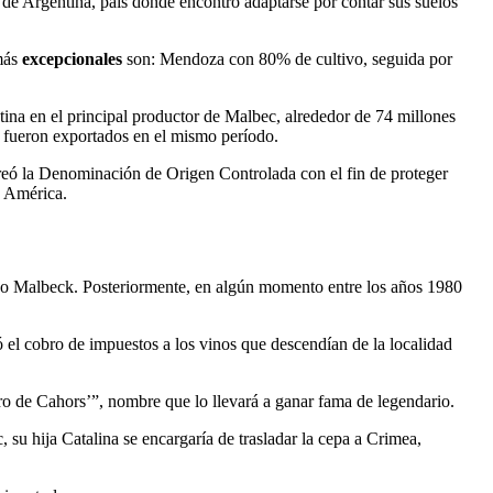
 de Argentina, país donde encontró adaptarse por contar sus suelos
más
excepcionales
son: Mendoza con 80% de cultivo, seguida por
tina en el principal productor de Malbec, alrededor de 74 millones
s fueron exportados en el mismo período.
creó la Denominación de Origen Controlada con el fin de proteger
e América.
o Malbeck. Posteriormente, en algún momento entre los años 1980
ó el cobro de impuestos a los vinos que descendían de la localidad
o de Cahors’”, nombre que lo llevará a ganar fama de legendario.
su hija Catalina se encargaría de trasladar la cepa a Crimea,