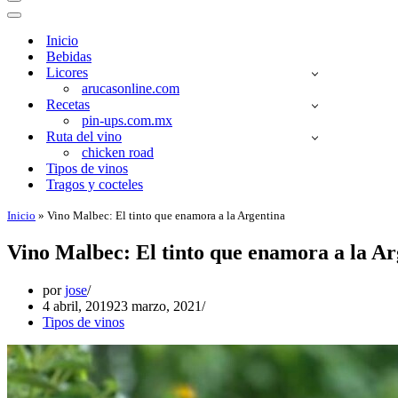
Menú
de
Menú
navegación
de
Inicio
navegación
Bebidas
Licores
arucasonline.com
Recetas
pin-ups.com.mx
Ruta del vino
chicken road
Tipos de vinos
Tragos y cocteles
Inicio
»
Vino Malbec: El tinto que enamora a la Argentina
Vino Malbec: El tinto que enamora a la Ar
por
jose
4 abril, 2019
23 marzo, 2021
Tipos de vinos