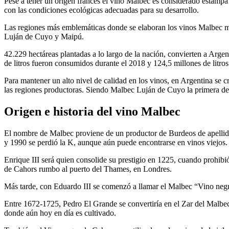
Pese a tener un origen francés el vino Malbec es considerado estampa
con las condiciones ecológicas adecuadas para su desarrollo.
Las regiones más emblemáticas donde se elaboran los vinos Malbec 
Luján de Cuyo y Maipú.
42.229 hectáreas plantadas a lo largo de la nación, convierten a Argen
de litros fueron consumidos durante el 2018 y 124,5 millones de litro
Para mantener un alto nivel de calidad en los vinos, en Argentina se 
las regiones productoras. Siendo Malbec Luján de Cuyo la primera d
Origen e historia del vino Malbec
El nombre de Malbec proviene de un productor de Burdeos de apellid
y 1990 se perdió la K, aunque aún puede encontrarse en vinos viejos.
Enrique III será quien consolide su prestigio en 1225, cuando prohibi
de Cahors rumbo al puerto del Thames, en Londres.
Más tarde, con Eduardo III se comenzó a llamar el Malbec “Vino negr
Entre 1672-1725, Pedro El Grande se convertiría en el Zar del Malbec, 
donde aún hoy en día es cultivado.