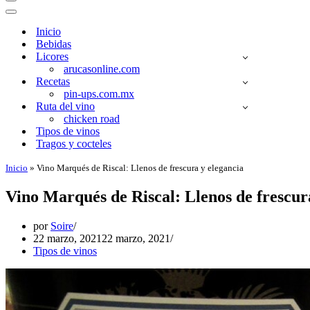
Menú
de
Menú
navegación
de
Inicio
navegación
Bebidas
Licores
arucasonline.com
Recetas
pin-ups.com.mx
Ruta del vino
chicken road
Tipos de vinos
Tragos y cocteles
Inicio
»
Vino Marqués de Riscal: Llenos de frescura y elegancia
Vino Marqués de Riscal: Llenos de frescur
por
Soire
22 marzo, 2021
22 marzo, 2021
Tipos de vinos