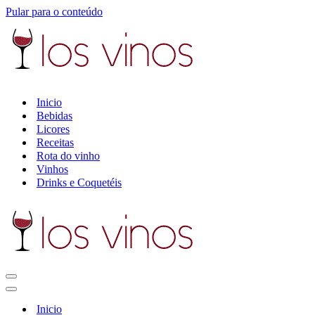
Pular para o conteúdo
Inicio
Bebidas
Licores
Receitas
Rota do vinho
Vinhos
Drinks e Coquetéis
Menu
de
Menu
navegação
de
Inicio
navegação