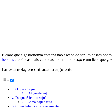
É claro que a gastronomia coreana não escapa de ser um desses pontos 
bebidas
alcoólicas mais vendidas no mundo, o
soju
é um licor que go
En esta nota, encontraras lo siguiente
O que é Soju?
Origem de Soju
De que é feito o soju?
Como Soju é feito?
Como beber soju corretamente