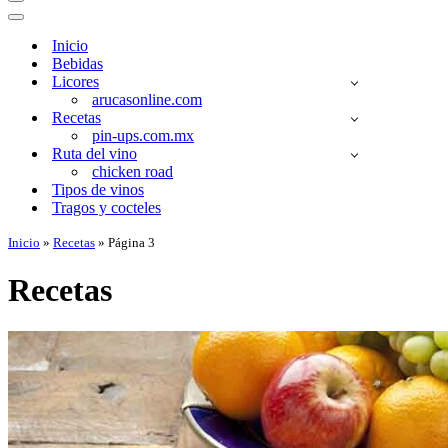
Menú
de
Menú
navegación
de
Inicio
navegación
Bebidas
Licores
arucasonline.com
Recetas
pin-ups.com.mx
Ruta del vino
chicken road
Tipos de vinos
Tragos y cocteles
Inicio
»
Recetas
»
Página 3
Recetas