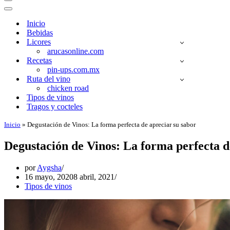
Menú
de
Menú
navegación
de
Inicio
navegación
Bebidas
Licores
arucasonline.com
Recetas
pin-ups.com.mx
Ruta del vino
chicken road
Tipos de vinos
Tragos y cocteles
Inicio
»
Degustación de Vinos: La forma perfecta de apreciar su sabor
Degustación de Vinos: La forma perfecta d
por
Aygsha
16 mayo, 2020
8 abril, 2021
Tipos de vinos